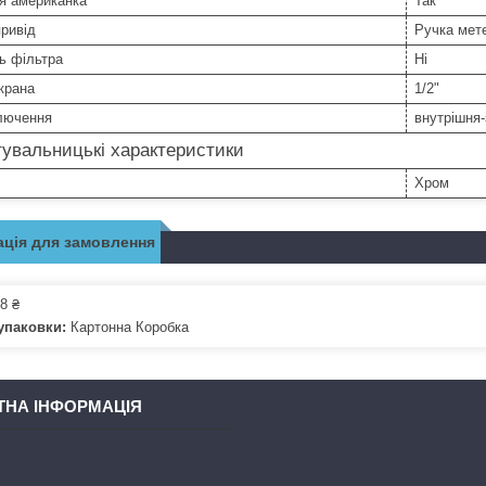
я американка
Так
ривід
Ручка мет
ь фільтра
Ні
крана
1/2"
ключення
внутрішня
увальницькі характеристики
Хром
ція для замовлення
8 ₴
упаковки:
Картонна Коробка
ТНА ІНФОРМАЦІЯ