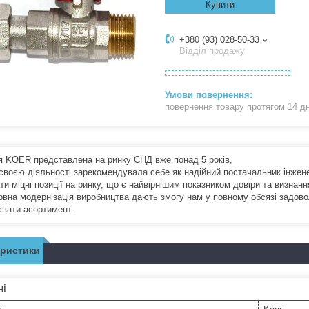
Купити
+380 (93) 028-50-33
Відділ продажу
повернення товару протягом 14 д
я KOER представлена на ринку СНД вже понад 5 років,
 своєю діяльності зарекомендувала себе як надійний постачальник інженер
и міцні позиції на ринку, що є найвірнішим показником довіри та визнанн
рвна модернізація виробництва дають змогу нам у повному обсязі задовол
вати асортимент.
еристики
ні