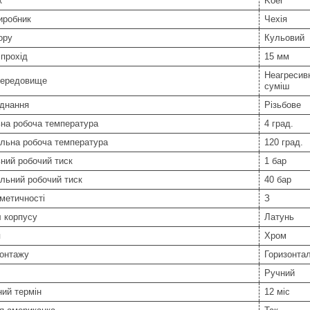
к
Koer
иробник
Чехія
ору
Кульовий
прохід
15 мм
Неагресивн
середовище
суміш
єднання
Різьбове
ьна робоча температура
4 град.
льна робоча температура
120 град.
ний робочий тиск
1 бар
льний робочий тиск
40 бар
метичності
З
 корпусу
Латунь
я
Хром
монтажу
Горизонта
Ручний
ний термін
12 міс