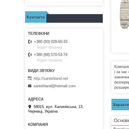
Контакти
+380 (93) 028-50-33
Відділ продажу
+380 (68) 570-53-74
Відділ продажу
Компані
і за час
завоюват
http://santehland.net
безпере
santehland@hotmail.com
розширю
Характ
58015, вул. Калинівська, 13,
Чернівці, Україна
Основ