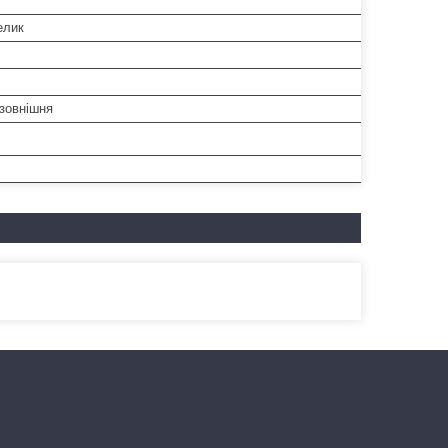
елик
-зовнішня