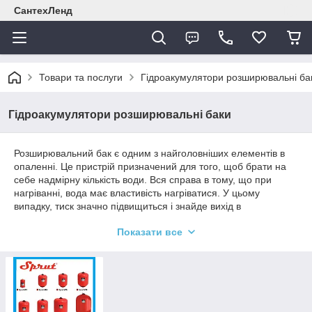
СантехЛенд
Товари та послуги
Гідроакумулятори розширювальні ба
Гідроакумулятори розширювальні баки
Розширювальний бак є одним з найголовніших елементів в
опаленні. Це пристрій призначений для того, щоб брати на
себе надмірну кількість води. Вся справа в тому, що при
нагріванні, вода має властивість нагріватися. У цьому
випадку, тиск значно підвищиться і знайде вихід в
найслабших місцях, що призведе всю систему опалення в
Показати все
неробочий стан.
Друга важлива функція, яку несе цей пристрій, є захист від
гідравлічного удару. Подібна неприємність може виникнути
при сильних стрибках тиску всередині труб, що в
обов'язковому порядку може спричинити тріщини і також
вивести, з часом, опалювальну систему з ладу.