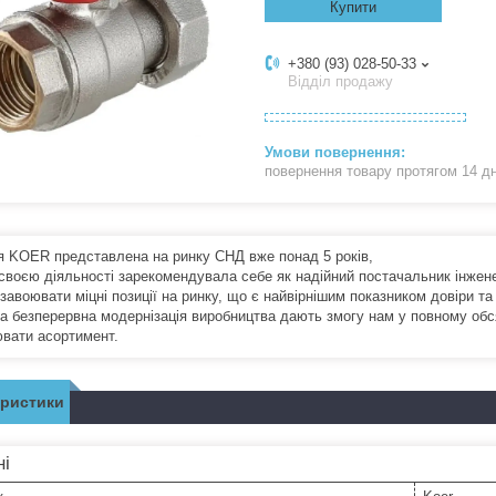
Купити
+380 (93) 028-50-33
Відділ продажу
повернення товару протягом 14 д
я KOER представлена на ринку СНД вже понад 5 років,
 своєю діяльності зарекомендувала себе як надійний постачальник інженер
завоювати міцні позиції на ринку, що є найвірнішим показником довіри т
та безперервна модернізація виробництва дають змогу нам у повному обсяз
вати асортимент.
еристики
ні