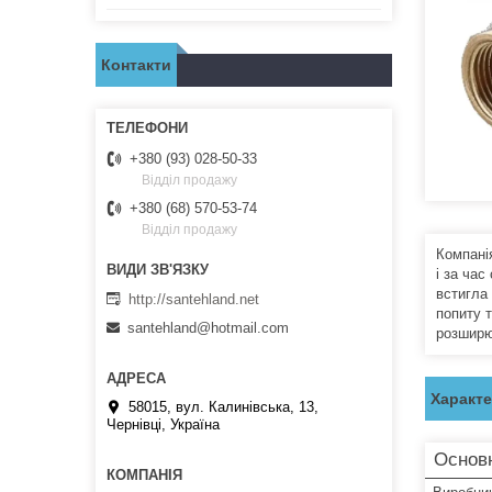
Контакти
+380 (93) 028-50-33
Відділ продажу
+380 (68) 570-53-74
Відділ продажу
Компані
і за час
встигла 
http://santehland.net
попиту 
santehland@hotmail.com
розширю
Характ
58015, вул. Калинівська, 13,
Чернівці, Україна
Основ