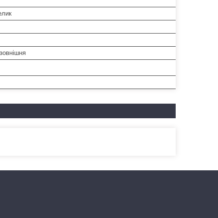
елик
-зовнішня