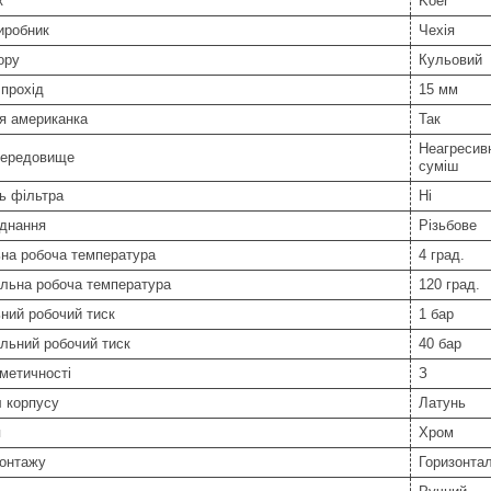
к
Koer
иробник
Чехія
ору
Кульовий
прохід
15 мм
я американка
Так
Неагресивн
середовище
суміш
ь фільтра
Ні
єднання
Різьбове
ьна робоча температура
4 град.
льна робоча температура
120 град.
ний робочий тиск
1 бар
льний робочий тиск
40 бар
метичності
З
 корпусу
Латунь
я
Хром
монтажу
Горизонта