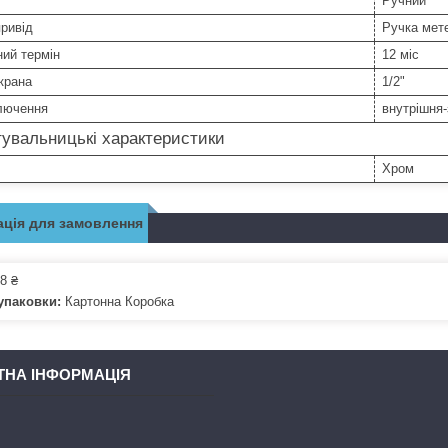
Ручний
ривід
Ручка мет
ний термін
12 міс
крана
1/2"
ключення
внутрішня
увальницькі характеристики
Хром
ція для замовлення
8 ₴
упаковки:
Картонна Коробка
ТНА ІНФОРМАЦІЯ