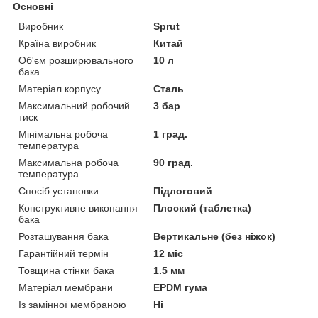
Основні
Виробник
Sprut
Країна виробник
Китай
Об'єм розширювального
10 л
бака
Матеріал корпусу
Сталь
Максимальний робочий
3 бар
тиск
Мінімальна робоча
1 град.
температура
Максимальна робоча
90 град.
температура
Спосіб установки
Підлоговий
Конструктивне виконання
Плоский (таблетка)
бака
Розташування бака
Вертикальне (без ніжок)
Гарантійний термін
12 міс
Товщина стінки бака
1.5 мм
Матеріал мембрани
EPDM гума
Із замінної мембраною
Ні