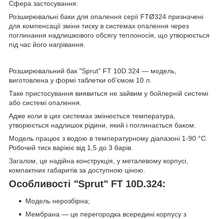
Сфера застосування:
Розширювальні баки для опалення серії FTØ324 призначені
для компенсації зміни тиску в системах опалення через
поглинання надлишкового обсягу теплоносія, що утворюється
під час його нагрівання.
Розширювальний бак "Sprut" FT 10D.324 ― модель,
виготовлена у формі таблетки об'ємом 10 л.
Таке пристосування виявиться не зайвим у бойлерній системі
або системі опалення.
Адже коли в цих системах змінюється температура,
утворюється надлишок рідини, який і поглинається баком.
Модель працює з водою в температурному діапазоні 1-90 °C.
Робочий тиск варіює від 1,5 до 3 барів.
Загалом, це надійна конструкція, у металевому корпусі,
компактних габаритів за доступною ціною.
Особливості "Sprut" FT 10D.324:
Модель нерозбірна;
Мембрана — це перегородка всередині корпусу з