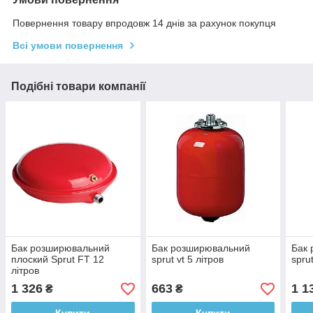
Повернення товару впродовж 14 днів за рахунок покупця
Всі умови повернення
Подібні товари компанії
Бак розширювальний
Бак розширювальний
Бак
плоский Sprut FT 12
sprut vt 5 літров
spru
літров
1 326
663
1 1
₴
₴