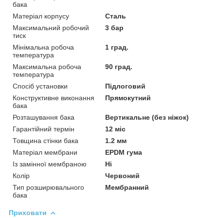
бака
Матеріал корпусу
Сталь
Максимальний робочий
3 бар
тиск
Мінімальна робоча
1 град.
температура
Максимальна робоча
90 град.
температура
Спосіб установки
Підлоговий
Конструктивне виконання
Прямокутний
бака
Розташування бака
Вертикальне (без ніжок)
Гарантійний термін
12 міс
Товщина стінки бака
1.2 мм
Матеріал мембрани
EPDM гума
Із замінної мембраною
Ні
Колір
Червоний
Тип розширювального
Мембранний
бака
Приховати