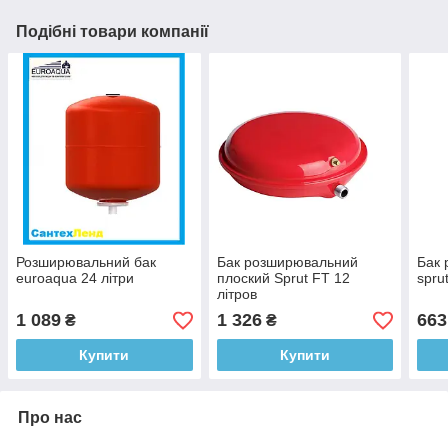
Подібні товари компанії
Розширювальний бак
Бак розширювальний
Бак
euroaqua 24 літри
плоский Sprut FT 12
sprut
літров
1 089
1 326
663
₴
₴
Купити
Купити
Про нас