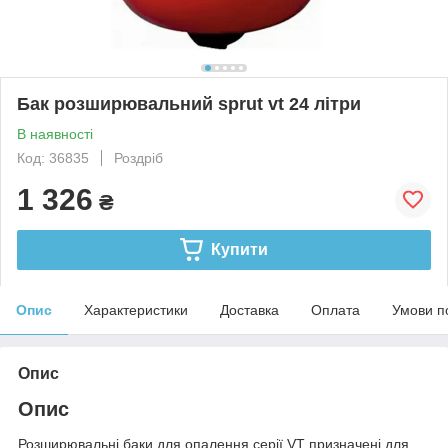
Бак розширювальний sprut vt 24 літри
В наявності
Код: 36835
Роздріб
1 326
₴
Купити
Опис
Характеристики
Доставка
Оплата
Умови п
Опис
Опис
Розширювальні баки для опалення серії VT призначені для