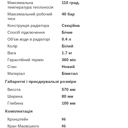
Максимальна
110 град.
температура теплоносія
Максимальний робочий
40 бар
тиск
Конструкція радіатора
Секційна
Спосіб підключення
Бічне
Об'єм води в радіаторі
0.4 л
Колір
Білий
Вага
1.7 кг
Гарантійний термін
360 міс
Стан
Новий
Матеріал
Біметал
Габаритні і приєднувальні розміри
Висота
570 мм
Ширина
80 мм
Глибина
100 мм
Комплектація
Кронштейн
Ні
Кран Маєвського
Ні