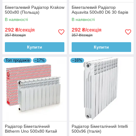
Біметалевий Радіатор Krakow
Біметалевий Радіатор
500x80 (Польща)
Aquavita 500x80 D6 30 барів
В наявності
В наявності
292
292
₴/секція
₴/секція
357 ₴/секція
357 ₴/секція
Купити
Купити
Топ продажів
–17%
–16%
Радіатор Біметалічний
Радіатор Біметалічний Intelli
Bitherm Uno 500х80 Китай
500x96 (Італія)