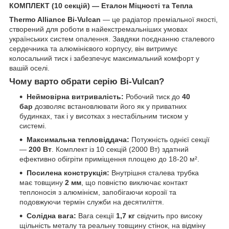
КОМПЛЕКТ (10 секцій) — Еталон Міцності та Тепла
Thermo Alliance Bi-Vulcan
— це радіатор преміальної якості,
створений для роботи в найекстремальніших умовах
українських систем опалення. Завдяки поєднанню сталевого
сердечника та алюмінієвого корпусу, він витримує
колосальний тиск і забезпечує максимальний комфорт у
вашій оселі.
Чому варто обрати серію Bi-Vulcan?
Неймовірна витривалість:
Робочий тиск до
40
бар
дозволяє встановлювати його як у приватних
будинках, так і у висотках з нестабільним тиском у
системі.
Максимальна тепловіддача:
Потужність однієї секції
—
200 Вт
. Комплект із 10 секцій (2000 Вт) здатний
ефективно обігріти приміщення площею до 18-20 м².
Посилена конструкція:
Внутрішня сталева трубка
має товщину
2 мм
, що повністю виключає контакт
теплоносія з алюмінієм, запобігаючи корозії та
подовжуючи термін служби на десятиліття.
Солідна вага:
Вага секції
1,7 кг
свідчить про високу
щільність металу та реальну товщину стінок, на відміну