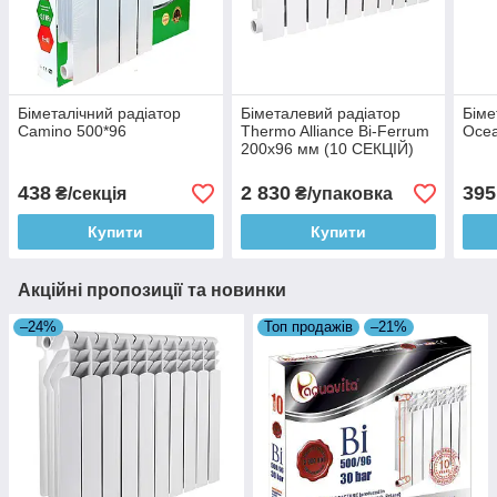
Біметалічний радіатор
Біметалевий радіатор
Біме
Camino 500*96
Thermo Alliance Bi-Ferrum
Ocea
200х96 мм (10 СЕКЦІЙ)
438
2 830
395
₴/секція
₴/упаковка
Купити
Купити
Акційні пропозиції та новинки
–24%
Топ продажів
–21%