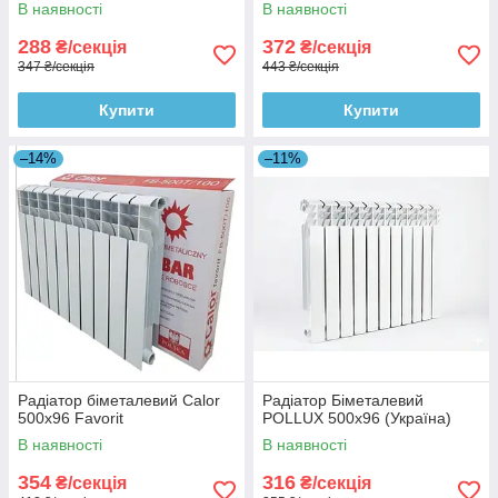
В наявності
В наявності
288
372
₴/секція
₴/секція
347 ₴/секція
443 ₴/секція
Купити
Купити
–14%
–11%
Радіатор біметалевий Calor
Радіатор Біметалевий
500x96 Favorit
POLLUX 500x96 (Україна)
В наявності
В наявності
354
316
₴/секція
₴/секція