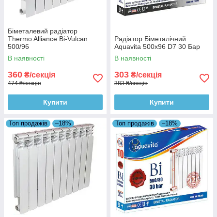
Біметалевий радіатор
Thermo Alliance Bi-Vulcan
Радіатор Біметалічний
500/96
Aquavita 500х96 D7 30 Бар
В наявності
В наявності
360
303
₴/секція
₴/секція
474 ₴/секція
383 ₴/секція
Купити
Купити
Топ продажів
–18%
Топ продажів
–18%