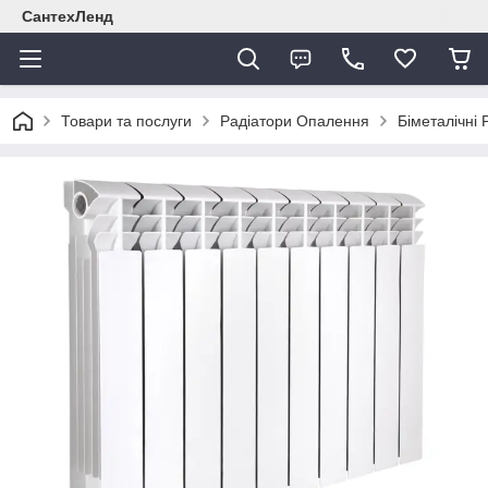
СантехЛенд
Товари та послуги
Радіатори Опалення
Біметалічні