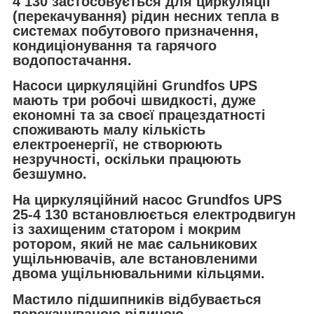
4 130 застосовується для циркуляції
(перекачування) рідин несних тепла в
системах побутового призначення,
кондиціонування та гарячого
водопостачання.
Насоси циркуляційні Grundfos UPS
мають три робочі швидкості, дуже
економні та за своєї працездатності
споживають малу кількість
електроенергії, не створюють
незручності, оскільки працюють
безшумно.
На циркуляційний насос Grundfos UPS
25-4 130 встановлюється електродвигун
із захищеним статором і мокрим
ротором, який не має сальникових
ущільнювачів, але встановленими
двома ущільнювальними кільцями.
Мастило підшипників відбувається
перекачуваною рідиною.