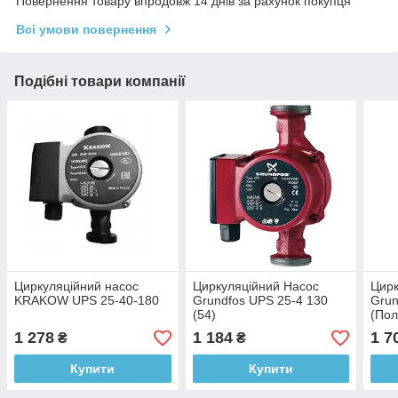
Повернення товару впродовж 14 днів за рахунок покупця
Всі умови повернення
Подібні товари компанії
Циркуляційний насос
Циркуляційний Насос
Цирк
KRAKOW UPS 25-40-180
Grundfos UPS 25-4 130
Grun
(54)
(По
1 278
1 184
1 7
₴
₴
Купити
Купити