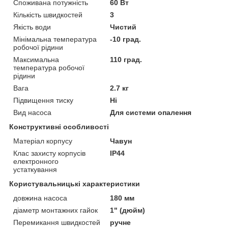
Споживана потужність
60 Вт
Кількість швидкостей
3
Якість води
Чистий
Мінімальна температура
-10 град.
робочої рідини
Максимальна
110 град.
температура робочої
рідини
Вага
2.7 кг
Підвищення тиску
Ні
Вид насоса
Для системи опалення
Конструктивні особливості
Матеріал корпусу
Чавун
Клас захисту корпусів
IP44
електронного
устаткування
Користувальницькі характеристики
довжина насоса
180 мм
діаметр монтажних гайок
1" (дюйм)
Перемикання швидкостей
ручне