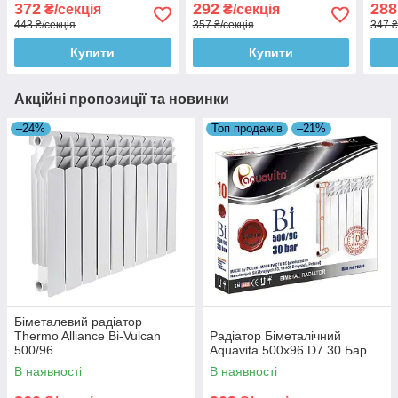
372
292
288
₴/секція
₴/секція
443 ₴/секція
357 ₴/секція
347 ₴
Купити
Купити
Акційні пропозиції та новинки
–24%
Топ продажів
–21%
Біметалевий радіатор
Thermo Alliance Bi-Vulcan
Радіатор Біметалічний
500/96
Aquavita 500х96 D7 30 Бар
В наявності
В наявності