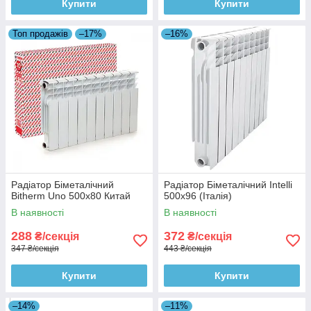
Купити
Купити
Топ продажів
–17%
–16%
Радіатор Біметалічний
Радіатор Біметалічний Intelli
Bitherm Uno 500х80 Китай
500x96 (Італія)
В наявності
В наявності
288
372
₴/секція
₴/секція
347 ₴/секція
443 ₴/секція
Купити
Купити
–14%
–11%