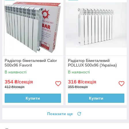
Радіатор біметалевий Calor
Радіатор Біметалевий
500x96 Favorit
POLLUX 500x96 (Україна)
В наявності
В наявності
354
316
₴/секція
₴/секція
412 ₴/секція
355 ₴/секція
Купити
Купити
Показати ще