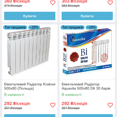
360
303
₴/секція
₴/секція
474 ₴/секція
383 ₴/секція
Купити
Купити
Топ продажів
–18%
Топ продажів
–18%
Біметалевий Радіатор Krakow
Біметалевий Радіатор
500x80 (Польща)
Aquavita 500x80 D6 30 барів
В наявності
В наявності
292
292
₴/секція
₴/секція
357 ₴/секція
357 ₴/секція