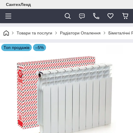
СантехЛенд
Товари та послуги
Радіатори Опалення
Біметалічні
Топ продажів
–5%