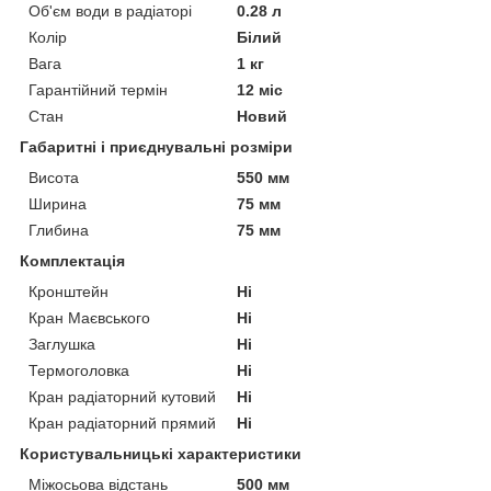
Об'єм води в радіаторі
0.28 л
Колір
Білий
Вага
1 кг
Гарантійний термін
12 міс
Стан
Новий
Габаритні і приєднувальні розміри
Висота
550 мм
Ширина
75 мм
Глибина
75 мм
Комплектація
Кронштейн
Ні
Кран Маєвського
Ні
Заглушка
Ні
Термоголовка
Ні
Кран радіаторний кутовий
Ні
Кран радіаторний прямий
Ні
Користувальницькі характеристики
Міжосьова відстань
500 мм