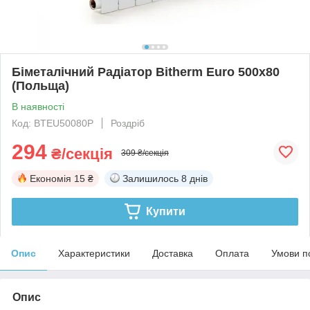
Біметалічний Радіатор Bitherm Euro 500х80
(Польща)
В наявності
Код: BTEU50080P
Роздріб
294
₴/секція
309 ₴/секція
Економія
15 ₴
Залишилось
8 днів
Купити
Опис
Характеристики
Доставка
Оплата
Умови п
Опис