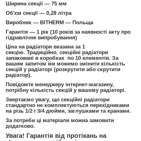
Ширина секції — 75 мм
Об'єм секції — 0,28 літра
Виробник — BITHERM — Польща
Гарантія — 1 рік (10 років за наявності акту про
гідравлічне випробування)
Ціна на радіатори вказана за 1
секцію. Традиційно, секційні радіатори
запаковані в коробках по 10 елементів. За
вашим запитом ми можемо змінити кількість
секцій у радіаторі (розкрутити або скрутити
радіатор).
Повідомте менеджеру інтернет-магазину,
потрібну кількість секцій у вашому радіаторі.
Звертаємо увагу, що секційні радіатори
стандартно не комплектуються перехідниками
на різь 1/2 і 3/4 дюйми, заглушками та кранами.
За потреби ці матеріали можна замовити
додатково.
Увага! Гарантія від протікань на