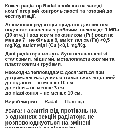
Кожен радіатор Radal пройшов на заводі
комп'ютерний контроль якості та готовий до
експлуатації.
Алюмінієві радіатори придатні для систем
водяного опалення з робочим тиском до 1 МПа
(10 атм.) і водневим показником (Рн) води не
менше 7 і не більше 8, вміст заліза (Fe) <0,5
mg/Kg, вміст міді (Сu )<0,1 mg/Kg.
Дані радіатори можуть бути встановлені зі
сталевими, мідними, металопластиковими та
пластиковими трубами.
Необхідна тепловіддача досягається при
дотриманні наступних оптимальних відстаней:
до підлоги – не менше 10 см;
до стіни – не менше 3 см;
до підвіконня – не менше 10 см.
Виробництво ― Radal ― Польща
Увага! Гарантія від протікань на
зʼєднаннях секцій радіатора не
розповсюджується на змінені