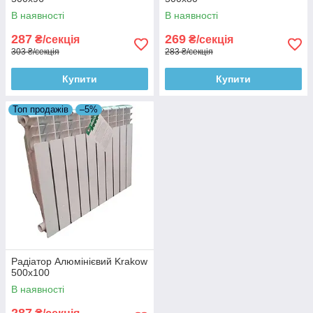
В наявності
В наявності
287
269
₴/секція
₴/секція
303 ₴/секція
283 ₴/секція
Купити
Купити
Топ продажів
–5%
Радіатор Алюмінієвий Krakow
500x100
В наявності