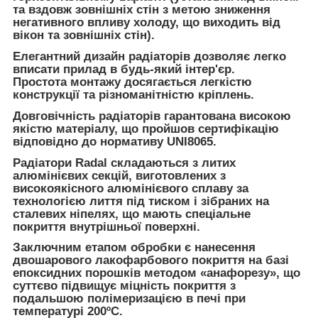
та вздовж зовнішніх стін з метою зниження
негативного впливу холоду, що виходить від
вікон та зовнішніх стін).
Елегантний дизайн радіаторів дозволяє легко
вписати прилад в будь-який інтер'єр.
Простота монтажу досягається легкістю
конструкції та різноманітністю кріплень.
Довговічність радіаторів гарантована високою
якістю матеріалу, що пройшов сертифікацію
відповідно до нормативу UNI8065.
Радіатори Radal складаються з литих
алюмінієвих секцій, виготовлених з
високоякісного алюмінієвого сплаву за
технологією лиття під тиском і зібраних на
сталевих ніпелях, що мають спеціальне
покриття внутрішньої поверхні.
Заключним етапом обробки є нанесення
двошарового лакофарбового покриття на базі
епоксидних порошків методом «анафорезу», що
суттєво підвищує міцність покриття з
подальшою полімеризацією в печі при
температурі 200ºС.