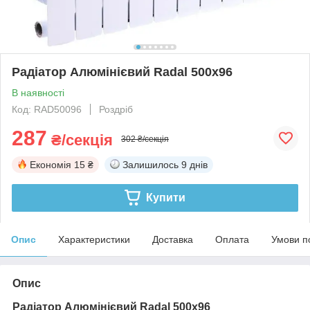
Радіатор Алюмінієвий Radal 500х96
В наявності
Код: RAD50096
Роздріб
287
₴/секція
302 ₴/секція
Економія
15 ₴
Залишилось
9 днів
Купити
Опис
Характеристики
Доставка
Оплата
Умови п
Опис
Радіатор Алюмінієвий Radal 500х96