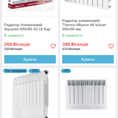
Радіатор алюмінієвий
Радіатор Алюмінієвий
Thermo Alliance All-Vulcan
Aquavita 500х80 A3 16 Бар
500х96 мм
В наявності
В наявності
268
398
₴/секція
₴/секція
339 ₴/секція
474 ₴/секція
Купити
Купити
Топ продажів
–10%
–9%