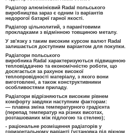
Радіатор алюмінієвий Radal польського
виробництва зараз є одним із варіантів
недорогої батареї гарної якості.
Радіатор цільнолитий, з паранітовими
прокладками з відмінною товщиною металу.
У зв'язку з таким високим курсом валют Radal
залишається доступним варіантом для покупки.
Радіатори польського
виробника Radal характеризуються підвищеною
тепловіддачею та економічністю роботи, що
досягається за рахунок високої
теплопровідності матеріалу, з якого вони
виготовлені, а також конструктивними
особливостями приладу.
Радіатори відрізняються високим рівнем
комфорту завдяки наступним факторам:
― плавна зміна температурного градієнта
(перепад температур на різних висотах,
розташованих між підлогою та стелею);
- раціональне розміщення радіаторів у
горизонтальному варіанті (установка під вікном