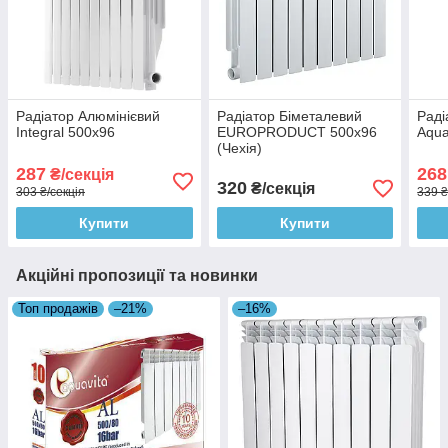
Радіатор Алюмінієвий
Радіатор Біметалевий
Раді
Integral 500х96
EUROPRODUCT 500x96
Aqua
(Чехія)
287
268
₴/секція
320
₴/секція
303 ₴/секція
339 ₴
Купити
Купити
Акційні пропозиції та новинки
Топ продажів
–21%
–16%