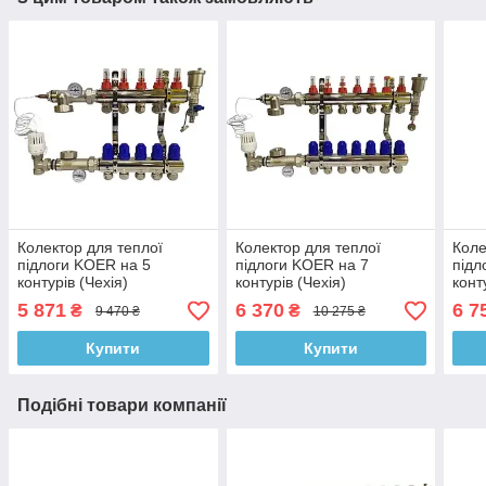
Колектор для теплої
Колектор для теплої
Коле
підлоги KOER на 5
підлоги KOER на 7
підл
контурів (Чехія)
контурів (Чехія)
конт
5 871
6 370
6 7
₴
₴
9 470 ₴
10 275 ₴
Купити
Купити
Подібні товари компанії