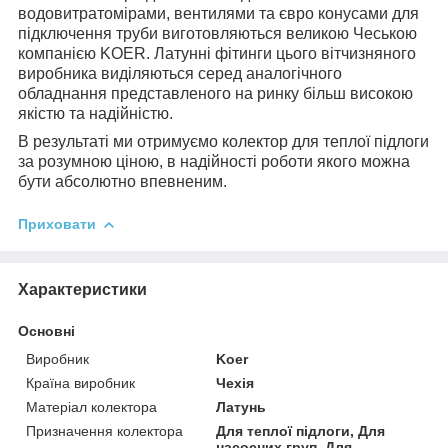
водовитратомірами, вентилями та євро конусами для
підключення труби виготовляються великою Чеською
компанією KOER. Латунні фітинги цього вітчизняного
виробника виділяються серед аналогічного
обладнання представленого на ринку більш високою
якістю та надійністю.
В результаті ми отримуємо колектор для теплої підлоги
за розумною ціною, в надійності роботи якого можна
бути абсолютно впевненим.
Приховати
Характеристики
Основні
Виробник
Koer
Країна виробник
Чехія
Матеріал колектора
Латунь
Призначення колектора
Для теплої підлоги, Для
насосних груп, Для