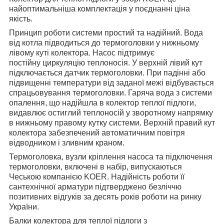
найоптимальніша комплектація у поєднанні ціна
якість.
Принцип роботи системи простий та надійний. Вода
від котла підводиться до термоголовки у нижньому
лівому куті колектора. Насос підтримує
постійну циркуляцію теплоносія. У верхній лівий кут
підключається датчик термоголовки. При падінні або
підвищенні температури від заданої межі відбувається
спрацьовування термоголовки. Гаряча вода з системи
опалення, що надійшла в колектор теплої підлоги,
видавлює остиглий теплоносій у зворотному напрямку
в нижньому правому кутку системи. Верхній правий кут
колектора забезпечений автоматичним повітря
відводником і зливним краном.
Термоголовка, вузли кріплення насоса та підключення
термоголовки, включені в набір, випускаються
Чеською компанією KOER. Надійність роботи її
сантехнічної арматури підтверджено безліччю
позитивних відгуків за десять років роботи на ринку
України.
Балки колектора для теплої підлоги з