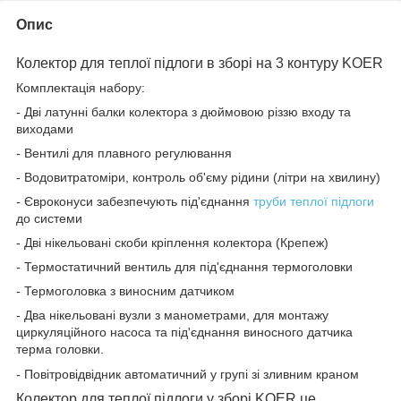
Опис
Колектор для теплої підлоги в зборі на 3 контуру KOER
Комплектація набору:
- Дві латунні балки колектора з дюймовою різзю входу та
виходами
- Вентилі для плавного регулювання
- Водовитратоміри, контроль об'єму рідини (літри на хвилину)
- Євроконуси забезпечують під'єднання
труби теплої підлоги
до системи
- Дві нікельовані скоби кріплення колектора (Крепеж)
- Термостатичний вентиль для під'єднання термоголовки
- Термоголовка з виносним датчиком
- Два нікельовані вузли з манометрами, для монтажу
циркуляційного насоса та під'єднання виносного датчика
терма головки.
- Повітровідвідник автоматичний у групі зі зливним краном
Колектор для теплої підлоги у зборі KOER це