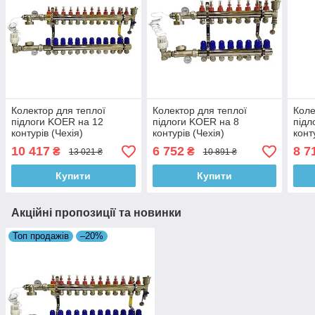
Колектор для теплої
Колектор для теплої
Коле
підлоги KOER на 12
підлоги KOER на 8
підл
контурів (Чехія)
контурів (Чехія)
конт
10 417
6 752
8 7
₴
₴
13 021 ₴
10 891 ₴
Купити
Купити
Акційні пропозиції та новинки
Топ продажів
–20%