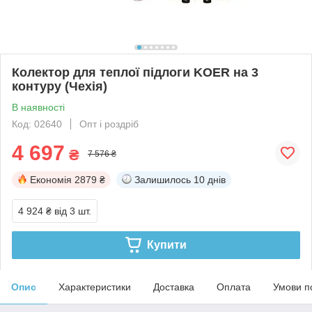
Колектор для теплої підлоги KOER на 3
контуру (Чехія)
В наявності
Код: 02640
Опт і роздріб
4 697
₴
7 576 ₴
Економія
2879 ₴
Залишилось
10 днів
4 924 ₴
від 3 шт.
Купити
Опис
Характеристики
Доставка
Оплата
Умови п