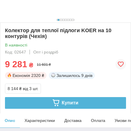
Колектор для теплої підлоги KOER на 10
контурів (Чехія)
В наявності
Код: 02647
Опт і роздріб
9 281
₴
11 601 ₴
Економія
2320 ₴
Залишилось
9 днів
8 144 ₴
від 3 шт.
Купити
Опис
Характеристики
Доставка
Оплата
Умови п