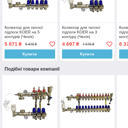
Колектор для теплої
Колектор для теплої
Коле
підлоги KOER на 5
підлоги KOER на 3
підл
контурів (Чехія)
контуру (Чехія)
конт
5 871
4 697
6 3
₴
₴
9 470 ₴
7 576 ₴
Купити
Купити
Подібні товари компанії