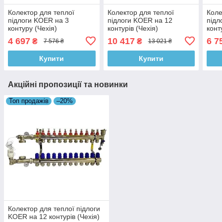
Колектор для теплої
Колектор для теплої
Коле
підлоги KOER на 3
підлоги KOER на 12
підл
контуру (Чехія)
контурів (Чехія)
конт
4 697
10 417
6 7
₴
₴
7 576 ₴
13 021 ₴
Купити
Купити
Акційні пропозиції та новинки
Топ продажів
–20%
Колектор для теплої підлоги
KOER на 12 контурів (Чехія)