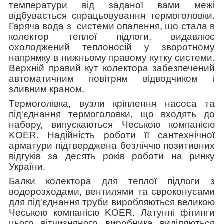
температури від заданої вами межі
відбувається спрацьовування термоголовки.
Гаряча вода з системи опалення, що стала в
колектор теплої підлоги, видавлює
охолоджений теплоносій у зворотному
напрямку в нижньому правому кутку системи.
Верхній правий кут колектора забезпечений
автоматичним повітрям відводчиком і
зливним краном.
Термоголівка, вузли кріплення насоса та
під'єднання термоголовки, що входять до
набору, випускаються Чеською компанією
KOER
. Надійність роботи її сантехнічної
арматури підтверджена безліччю позитивних
відгуків за десять років роботи на ринку
України.
Балки колектора для теплої підлоги з
водорозходами, вентилями та євроконусами
для під'єднання труби виробляються великою
Чеською компанією
KOER
. Латунні фітинги
цього вітчизняного виробника виділяються