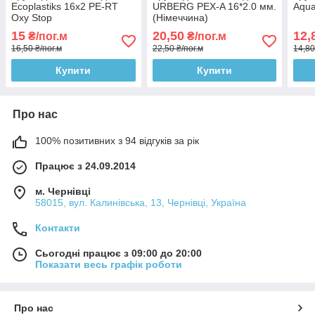
Ecoplastiks 16х2 PE-RT
URBERG PEX-A 16*2.0 мм.
Aqu
Oxy Stop
(Німеччина)
15
20,50
12,
₴/пог.м
₴/пог.м
16,50 ₴/пог.м
22,50 ₴/пог.м
14,80
Купити
Купити
Про нас
100% позитивних з 94 відгуків за рік
Працює з 24.09.2014
м. Чернівці
58015, вул. Калинівська, 13, Чернівці, Україна
Контакти
Сьогодні працює з 09:00 до 20:00
Показати весь графік роботи
Про нас