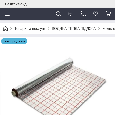
СантехЛенд
Товари та послуги
ВОДЯНА ТЕПЛА ПІДЛОГА
Комплек
Топ продажів