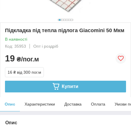
Підкладка під тепла підлога Giacomini 50 Мкм
В наявності
Код: 35953
Опт і роздріб
19
₴/пог.м
16 ₴
від 300 пог.м
Купити
Опис
Характеристики
Доставка
Оплата
Умови п
Опис