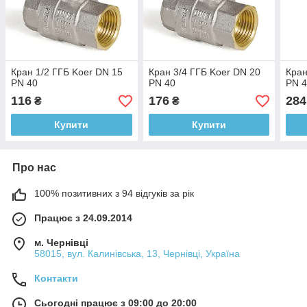
Кран 1/2 ГГБ Koer DN 15
Кран 3/4 ГГБ Koer DN 20
Кран
PN 40
PN 40
PN 
116
176
284
₴
₴
Купити
Купити
Про нас
100% позитивних з 94 відгуків за рік
Працює з 24.09.2014
м. Чернівці
58015, вул. Калинівська, 13, Чернівці, Україна
Контакти
Сьогодні працює з 09:00 до 20:00