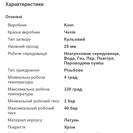
Характеристики
Основні
Виробник
Koer
Країна виробник
Чехія
Тип затвору
Кульовий
Умовний прохід
25 мм
Робоче середовище
Неагресивне середовище,
Вода, Газ, Пар, Повітря,
Пароводяна суміш
Тип приєднання
Різьбове
Мінімальна робоча
4 град.
температура
Максимальна робоча
120 град.
температура
Мінімальний робочий тиск
1 бар
Максимальний робочий
40 бар
тиск
Матеріал корпусу
Латунь
Покриття
Хром