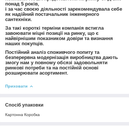
понад 5 років,
і за час своєю діяльності зарекомендувала себе
як надійний постачальник інженерного
сантехніки.
За такі короткі терміни компанія встигла
завоювати міцні позиції на ринку, що є
найвірнішим показником довіри та визнання
наших покупців.
Постійний аналіз споживчого попиту та
безперервна модернізація виробництва дають
змогу нам у повному обсязі задовольняти
ринкові потреби та на постійній основі
розширювати асортимент.
Приховати
Спосіб упаковки
Картонна Коробка