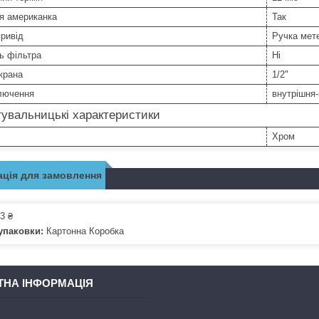
я американка
Так
ривід
Ручка мет
ь фільтра
Ні
крана
1/2"
ключення
внутрішня
увальницькі характеристики
Хром
ція для замовлення
3 ₴
упаковки:
Картонна Коробка
ТНА ІНФОРМАЦІЯ