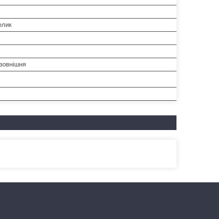
елик
-зовнішня