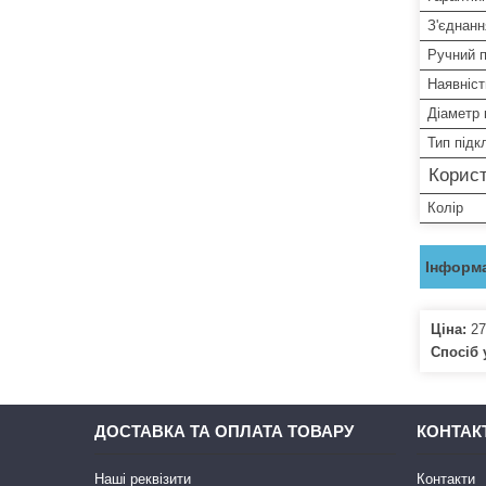
З'єднанн
Ручний п
Наявніст
Діаметр 
Тип під
Корист
Колір
Інформа
Ціна:
27
Спосіб 
ДОСТАВКА ТА ОПЛАТА ТОВАРУ
КОНТАК
Наші реквізити
Контакти