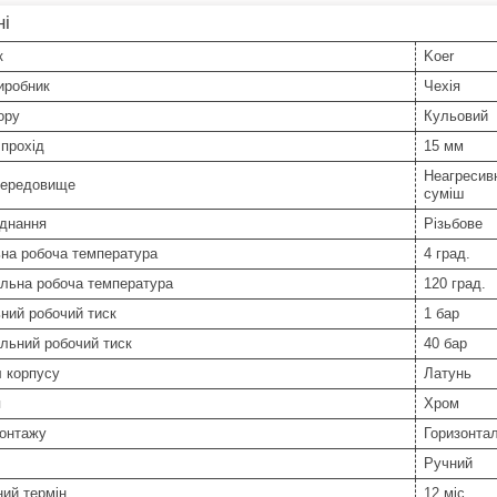
ні
к
Koer
иробник
Чехія
ору
Кульовий
прохід
15 мм
Неагресивн
середовище
суміш
єднання
Різьбове
ьна робоча температура
4 град.
льна робоча температура
120 град.
ний робочий тиск
1 бар
льний робочий тиск
40 бар
 корпусу
Латунь
я
Хром
монтажу
Горизонта
Ручний
ний термін
12 міс