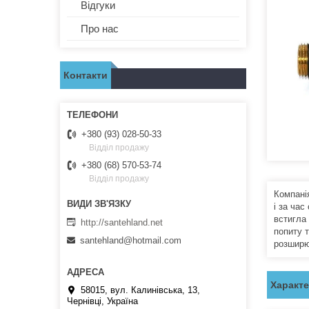
Відгуки
Про нас
Контакти
+380 (93) 028-50-33
Відділ продажу
+380 (68) 570-53-74
Відділ продажу
Компані
і за час
встигла 
http://santehland.net
попиту 
santehland@hotmail.com
розширю
Характ
58015, вул. Калинівська, 13,
Чернівці, Україна