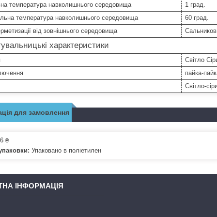
ьна температура навколишнього середовища
1 град.
льна температура навколишнього середовища
60 град.
рметизації від зовнішнього середовища
Сальников
увальницькі характеристики
я
Світло Сір
ключення
пайка-пайк
Світло-сір
ція для замовлення
6 ₴
упаковки:
Упаковано в поліетилен
ТНА ІНФОРМАЦІЯ