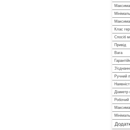
Максима
Мінімаль
Максима
Клас гер
Спосіб 
Привід
Вага
Гарантій
З'єднанн
Ручний п
Наявніст
Діаметр 
Робочий 
Максима
Мінімал
Додатк