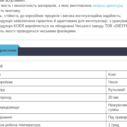
ний асортимент;
 якість і екологічність матеріалів, з яких виготовлена
запірна арматура
;
сть монтажу;
ть, стійкість до корозійних процесів і висока експлуатаційна надійність;
родукція забезпечена гарантією й адаптована для експлуатації, з урахув
родукція KOER виробляється на обладнанні Чеського заводу ТОВ «DIE
оль якості проводиться чеськими фахівцями.
еристики
ні
к
Koer
иробник
Чехія
ору
Кульовий
прохід
20 мм
Неагресивн
середовище
суміш
єднання
Під прива
ьна робоча температура
1 град.