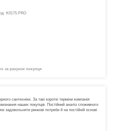
од:
K0175.PRO
нів
за рахунок покупця
ного сантехніки. За такі короткі терміни компанія
а визнання наших покупців. Постійний аналіз споживчого
і задовольняти ринкові потреби й на постійній основі