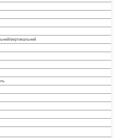
льний/вертикальний
іль