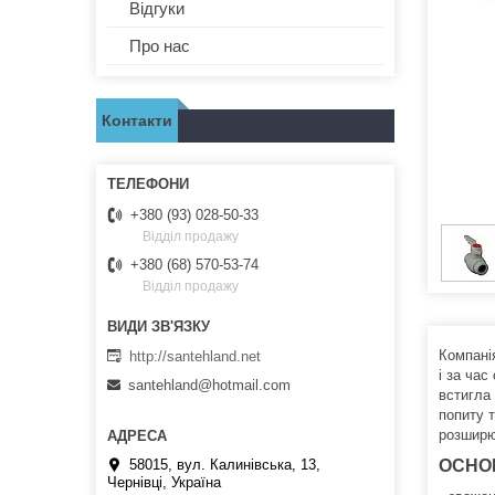
Відгуки
Про нас
Контакти
+380 (93) 028-50-33
Відділ продажу
+380 (68) 570-53-74
Відділ продажу
Компані
http://santehland.net
і за час
santehland@hotmail.com
встигла 
попиту 
розширю
ОСНО
58015, вул. Калинівська, 13,
Чернівці, Україна