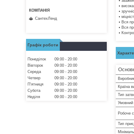
• зваже
• висока
• зручні
• міцніс
СантехЛенд
• Вся п
• Вся п
• Контр
Графік роботи
Характ
Понеділок
09:00
20:00
Вівторок
09:00
20:00
Основ
Середа
09:00
20:00
Четвер
09:00
20:00
Виробни
Пʼятниця
09:00
20:00
Країна в
Субота
09:00
20:00
Тип затв
Неділя
09:00
20:00
Умовний 
Робоче 
Тип при
Мінімал