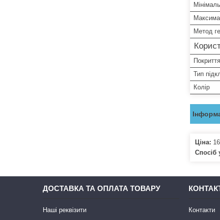
Мінімал
Максима
Метод ге
Корист
Покритт
Тип під
Колір
Інформа
Ціна:
16
Спосіб 
ДОСТАВКА ТА ОПЛАТА ТОВАРУ
КОНТАК
Наші реквізити
Контакти