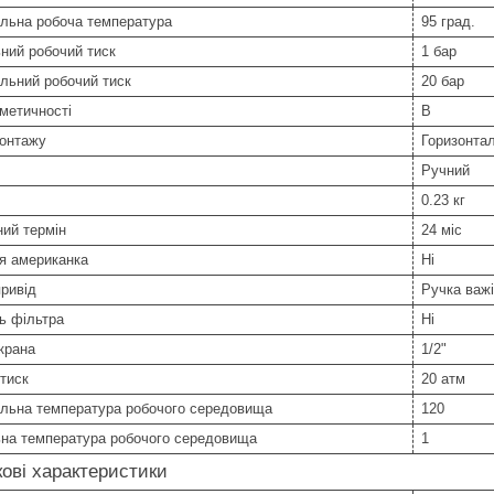
льна робоча температура
95 град.
ний робочий тиск
1 бар
льний робочий тиск
20 бар
метичності
В
монтажу
Горизонта
Ручний
0.23 кг
ний термін
24 міс
я американка
Ні
ривід
Ручка важ
ь фільтра
Ні
крана
1/2"
тиск
20 атм
льна температура робочого середовища
120
ьна температура робочого середовища
1
ові характеристики