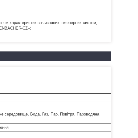
анням характеристик вітчизняних інженерних систем;
FFENBACHER-CZ»;
е середовище, Вода, Газ, Пар, Повітря, Пароводяна
рення