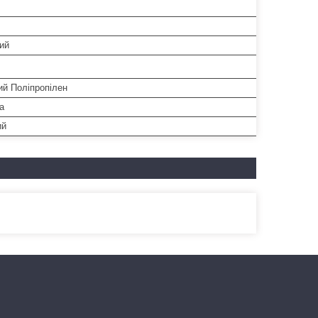
ий
ий Поліпропілен
а
ий