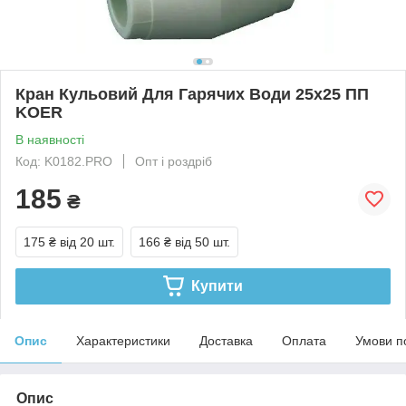
Кран Кульовий Для Гарячих Води 25х25 ПП
KOER
В наявності
Код: K0182.PRO
Опт і роздріб
185
₴
175 ₴
від 20 шт.
166 ₴
від 50 шт.
Купити
Опис
Характеристики
Доставка
Оплата
Умови п
Опис