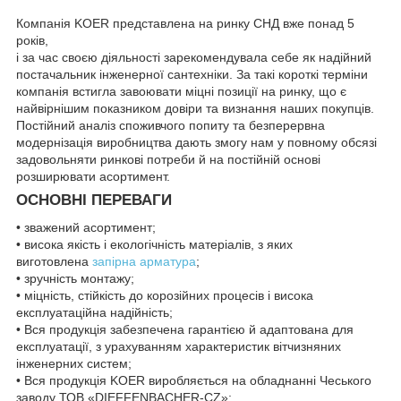
Компанія KOER представлена на ринку СНД вже понад 5
років,
і за час своєю діяльності зарекомендувала себе як надійний
постачальник інженерної сантехніки. За такі короткі терміни
компанія встигла завоювати міцні позиції на ринку, що є
найвірнішим показником довіри та визнання наших покупців.
Постійний аналіз споживчого попиту та безперервна
модернізація виробництва дають змогу нам у повному обсязі
задовольняти ринкові потреби й на постійній основі
розширювати асортимент.
ОСНОВНІ ПЕРЕВАГИ
• зважений асортимент;
• висока якість і екологічність матеріалів, з яких
виготовлена
запірна арматура
;
• зручність монтажу;
• міцність, стійкість до корозійних процесів і висока
експлуатаційна надійність;
• Вся продукція забезпечена гарантією й адаптована для
експлуатації, з урахуванням характеристик вітчизняних
інженерних систем;
• Вся продукція KOER виробляється на обладнанні Чеського
заводу ТОВ «DIEFFENBACHER-CZ»;