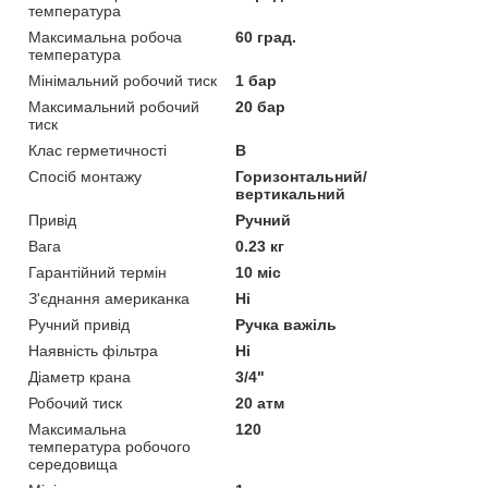
температура
Максимальна робоча
60 град.
температура
Мінімальний робочий тиск
1 бар
Максимальний робочий
20 бар
тиск
Клас герметичності
В
Спосіб монтажу
Горизонтальний/
вертикальний
Привід
Ручний
Вага
0.23 кг
Гарантійний термін
10 міс
З'єднання американка
Ні
Ручний привід
Ручка важіль
Наявність фільтра
Ні
Діаметр крана
3/4"
Робочий тиск
20 атм
Максимальна
120
температура робочого
середовища