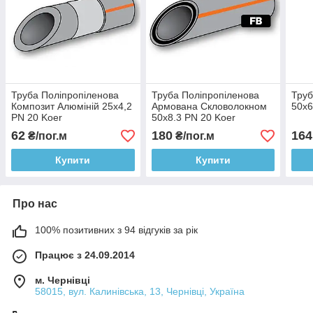
Труба Поліпропіленова
Труба Поліпропіленова
Труб
Композит Алюміній 25х4,2
Армована Скловолокном
50х6
PN 20 Koer
50х8.3 PN 20 Koer
62
180
164
₴/пог.м
₴/пог.м
Купити
Купити
Про нас
100% позитивних з 94 відгуків за рік
Працює з 24.09.2014
м. Чернівці
58015, вул. Калинівська, 13, Чернівці, Україна