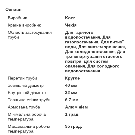
Основні
Виробник
Koer
Країна виробник
Чехія
Область застосування
Для гарячого
труби
водопостачання, Для
газопостачання, Для питної
води, Для систем зрошення,
Для холодопостачання, Для
транспортування стислого
повітря, Для систем
опалення, Для холодного
водопостачання
Перетин труби
Кругле
Зовнішній діаметр
40 мм
Внутрішній діаметр
32 мм
Товщина стінки труби
6.7 мм
Армована труба
Алюмінієм
Мінімальна робоча
1 град.
температура
Максимальна робоча
95 град.
температура