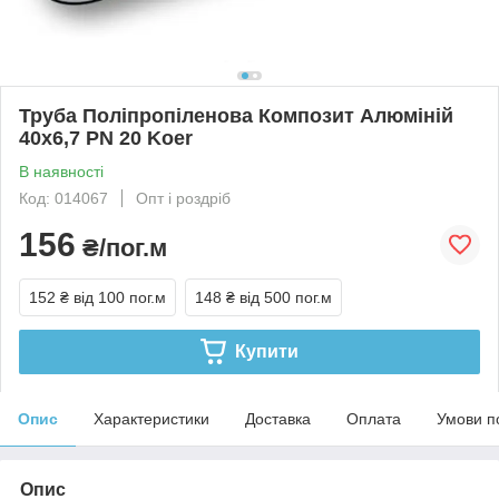
Труба Поліпропіленова Композит Алюміній
40х6,7 PN 20 Koer
В наявності
Код: 014067
Опт і роздріб
156
₴/пог.м
152 ₴
від 100 пог.м
148 ₴
від 500 пог.м
Купити
Опис
Характеристики
Доставка
Оплата
Умови п
Опис