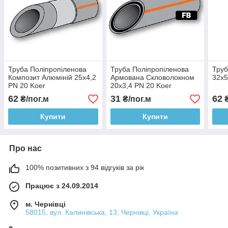
Труба Поліпропіленова
Труба Поліпропіленова
Труб
Композит Алюміній 25х4,2
Армована Скловолокном
32х5
PN 20 Koer
20х3,4 PN 20 Koer
62
31
62
₴/пог.м
₴/пог.м
₴
Купити
Купити
Про нас
100% позитивних з 94 відгуків за рік
Працює з 24.09.2014
м. Чернівці
58015, вул. Калинівська, 13, Чернівці, Україна