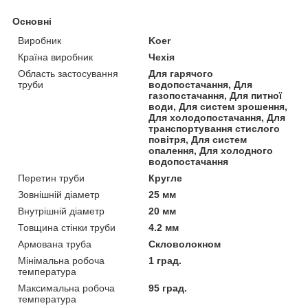
Основні
Виробник
Koer
Країна виробник
Чехія
Область застосування
Для гарячого
труби
водопостачання, Для
газопостачання, Для питної
води, Для систем зрошення,
Для холодопостачання, Для
транспортування стислого
повітря, Для систем
опалення, Для холодного
водопостачання
Перетин труби
Кругле
Зовнішній діаметр
25 мм
Внутрішній діаметр
20 мм
Товщина стінки труби
4.2 мм
Армована труба
Скловолокном
Мінімальна робоча
1 град.
температура
Максимальна робоча
95 град.
температура