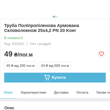
Труба Поліпропіленова Армована
Скловолокном 25х4,2 PN 20 Koer
В наявності
Код: 022542
Опт і роздріб
49
₴/пог.м
45 ₴
від 200 пог.м
43 ₴
від 500 пог.м
Купити
Опис
Характеристики
Доставка
Оплата
Умови п
Опис