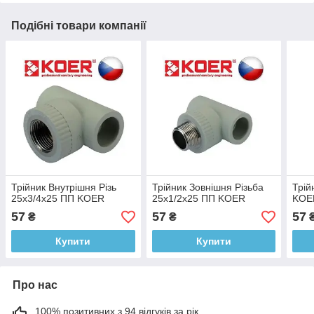
Подібні товари компанії
Трійник Внутрішня Різь
Трійник Зовнішня Різьба
Трій
25х3/4х25 ПП KOER
25х1/2х25 ПП KOER
KOE
57
57
57
₴
₴
Купити
Купити
Про нас
100% позитивних з 94 відгуків за рік