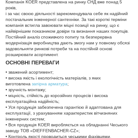
Компанія KOER представлена на ринку СНД вже понад 5
років,
і за час своєю діяльності зарекомендувала себе як надійний
постачальник інженерної сантехніки. За такі короткі терміни
компанія встигла завоювати міцні позиції на ринку, що є
найвірнішим показником довіри та визнання наших покупців.
Постійний аналіз споживчого попиту та безперервна
модернізація виробництва дають змогу нам у повному обсязі
задовольняти ринкові потреби та на постійній основі
розширювати асортимент.
ОСНОВНІ ПЕРЕВАГИ
• зважений асортимент;
• висока якість і екологічність матеріалів, з яких
виготовлена
запірна арматура
;
• зручність монтажу;
• міцність, стійкість до корозійних процесів і висока
експлуатаційна надійність;
• Уся продукція забезпечена гарантією й адаптована для
експлуатації, з урахуванням характеристик вітчизняних
інженерних систем;
• Вся продукція KOER виробляється на обладнанні Чеського
заводу ТОВ «DIEFFENBACHER-CZ»;
• Контроль якості проводиться чеськими фахівцями.