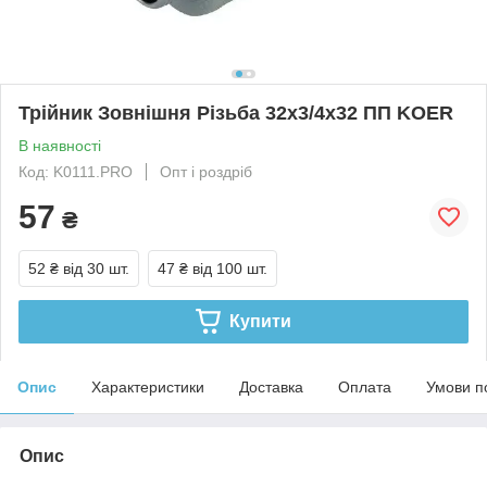
Трійник Зовнішня Різьба 32х3/4х32 ПП KOER
В наявності
Код: K0111.PRO
Опт і роздріб
57
₴
52 ₴
від 30 шт.
47 ₴
від 100 шт.
Купити
Опис
Характеристики
Доставка
Оплата
Умови п
Опис