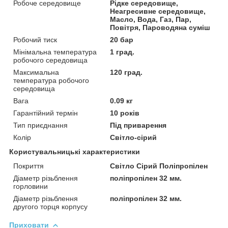
Робоче середовище
Рідке середовище,
Неагресивне середовище,
Масло, Вода, Газ, Пар,
Повітря, Пароводяна суміш
Робочий тиск
20 бар
Мінімальна температура
1 град.
робочого середовища
Максимальна
120 град.
температура робочого
середовища
Вага
0.09 кг
Гарантійний термін
10 років
Тип приєднання
Під приварення
Колір
Світло-сірий
Користувальницькі характеристики
Покриття
Світло Сірий Поліпропілен
Діаметр різьблення
поліпропілен 32 мм.
горловини
Діаметр різьблення
поліпропілен 32 мм.
другого торця корпусу
Приховати