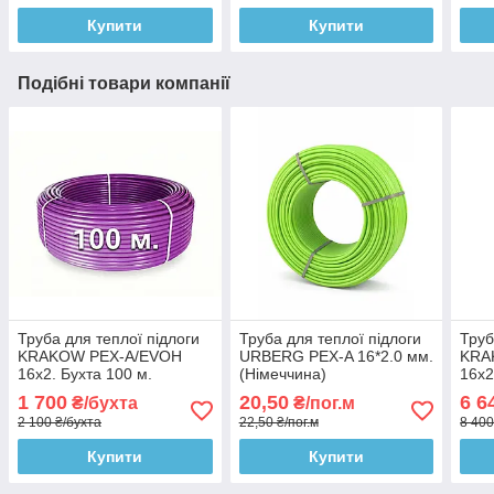
Купити
Купити
Подібні товари компанії
Труба для теплої підлоги
Труба для теплої підлоги
Труб
KRAKOW PEX-A/EVOH
URBERG PEX-A 16*2.0 мм.
KRA
16x2. Бухта 100 м.
(Німеччина)
16x2
(Польща)
(По
1 700
20,50
6 6
₴/бухта
₴/пог.м
2 100 ₴/бухта
22,50 ₴/пог.м
8 400
Купити
Купити