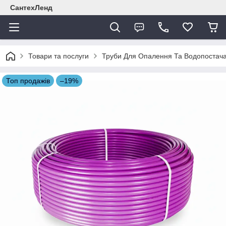
СантехЛенд
Товари та послуги
Труби Для Опалення Та Водопостач
Топ продажів
–19%