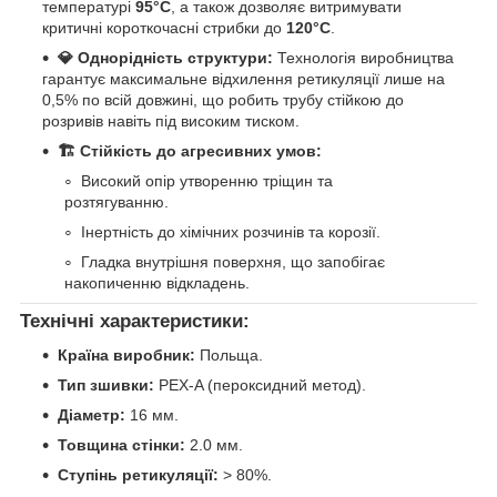
температурі
95°C
, а також дозволяє витримувати
критичні короткочасні стрибки до
120°C
.
💎 Однорідність структури:
Технологія виробництва
гарантує максимальне відхилення ретикуляції лише на
0,5% по всій довжині, що робить трубу стійкою до
розривів навіть під високим тиском.
🏗️ Стійкість до агресивних умов:
Високий опір утворенню тріщин та
розтягуванню.
Інертність до хімічних розчинів та корозії.
Гладка внутрішня поверхня, що запобігає
накопиченню відкладень.
Технічні характеристики:
Країна виробник:
Польща.
Тип зшивки:
PEX-A (пероксидний метод).
Діаметр:
16 мм.
Товщина стінки:
2.0 мм.
Ступінь ретикуляції:
> 80%.