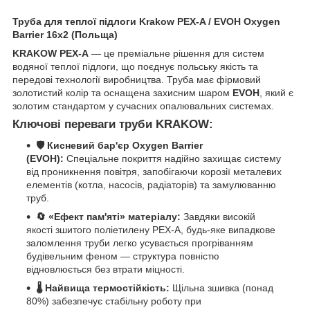
Труба для теплої підлоги Krakow PEX-A / EVOH Oxygen
Barrier 16x2 (Польща)
KRAKOW PEX-A
— це преміальне рішення для систем
водяної теплої підлоги, що поєднує польську якість та
передові технології виробництва. Труба має фірмовий
золотистий колір та оснащена захисним шаром
EVOH
, який є
золотим стандартом у сучасних опалювальних системах.
Ключові переваги труби KRAKOW:
🛡️ Кисневий бар'єр Oxygen Barrier
(EVOH):
Спеціальне покриття надійно захищає систему
від проникнення повітря, запобігаючи корозії металевих
елементів (котла, насосів, радіаторів) та замулюванню
труб.
🔄 «Ефект пам'яті» матеріалу:
Завдяки високій
якості зшитого поліетилену PEX-A, будь-яке випадкове
заломлення труби легко усувається прогріванням
будівельним феном — структура повністю
відновлюється без втрати міцності.
🌡️ Найвища термостійкість:
Щільна зшивка (понад
80%) забезпечує стабільну роботу при