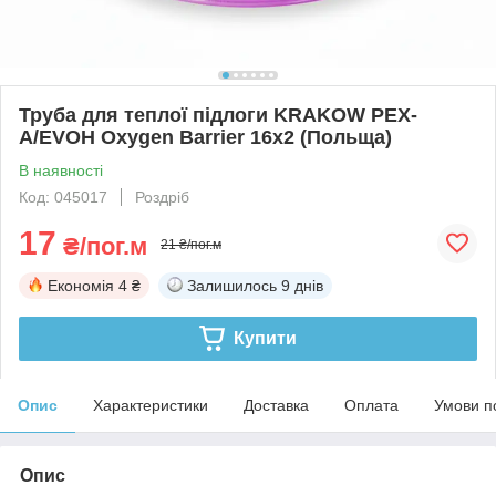
Труба для теплої підлоги KRAKOW PEX-
A/EVOH Oxygen Barrier 16x2 (Польща)
В наявності
Код: 045017
Роздріб
17
₴/пог.м
21 ₴/пог.м
Економія
4 ₴
Залишилось
9 днів
Купити
Опис
Характеристики
Доставка
Оплата
Умови п
Опис