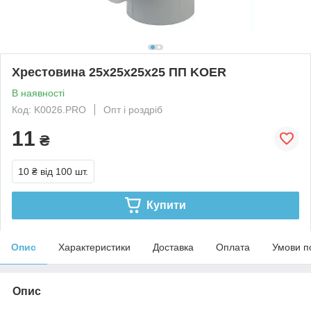
Хрестовина 25х25х25х25 ПП KOER
В наявності
Код: K0026.PRO
Опт і роздріб
11
₴
10 ₴
від 100 шт.
Купити
Опис
Характеристики
Доставка
Оплата
Умови п
Опис