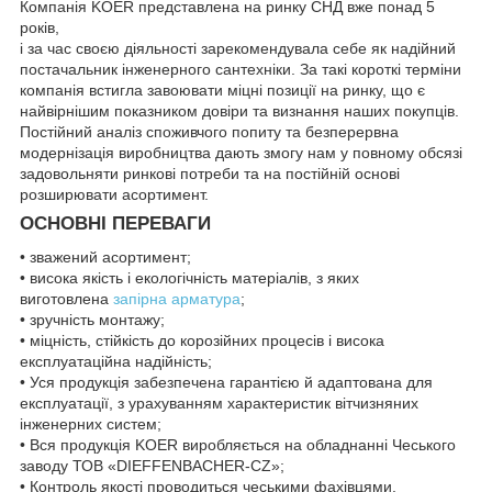
Компанія KOER представлена на ринку СНД вже понад 5
років,
і за час своєю діяльності зарекомендувала себе як надійний
постачальник інженерного сантехніки. За такі короткі терміни
компанія встигла завоювати міцні позиції на ринку, що є
найвірнішим показником довіри та визнання наших покупців.
Постійний аналіз споживчого попиту та безперервна
модернізація виробництва дають змогу нам у повному обсязі
задовольняти ринкові потреби та на постійній основі
розширювати асортимент.
ОСНОВНІ ПЕРЕВАГИ
• зважений асортимент;
• висока якість і екологічність матеріалів, з яких
виготовлена
запірна арматура
;
• зручність монтажу;
• міцність, стійкість до корозійних процесів і висока
експлуатаційна надійність;
• Уся продукція забезпечена гарантією й адаптована для
експлуатації, з урахуванням характеристик вітчизняних
інженерних систем;
• Вся продукція KOER виробляється на обладнанні Чеського
заводу ТОВ «DIEFFENBACHER-CZ»;
• Контроль якості проводиться чеськими фахівцями.