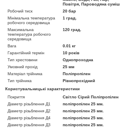
Повітря, Пароводяна суміш
Робочий тиск
20 бар
Мінімальна температура
1 град.
робочого середовища
Максимальна
120 град.
температура робочого
середовища
Вага
0.01 кг
Гарантійний термін
10 років
Тип хрестовини
Однопроходна
Умовний прохід
25 мм
Матеріал трійника
Поліпропілен
Тип трійника
Рівнопрохідний
Користувальницькі характеристики
Покриття
Світло Сірий Поліпропілен
Діаметр різьблення Д1
поліпропілен 25 мм.
Діаметр різьблення Д2
поліпропілен 25 мм.
Діаметр різьблення Д4
поліпропілен 25 мм.
Діаметр різьблення Д3
поліпропілен 25 мм.