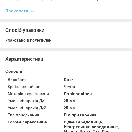
Приховати
Спосіб упаковки
Упаковано в поліетилен
Характеристики
Основні
Виробник
Koer
Країна виробник
Чехія
Матеріал хрестовини
Поліпропілен
Умовний прохід Ду1
25 мм
Умовний прохід Ду2
25 мм
Тип приєднання
Під приварення
Робоче середовище
Рідке середовище,
Неагресивне середовище,
Масло, Вода, Газ, Пар,