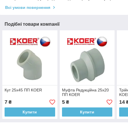
Всі умови повернення
Подібні товари компанії
Кут 25х45 ПП KOER
Муфта Редукційна 25х20
Трій
ПП KOER
KOE
7
5
14
₴
₴
Купити
Купити