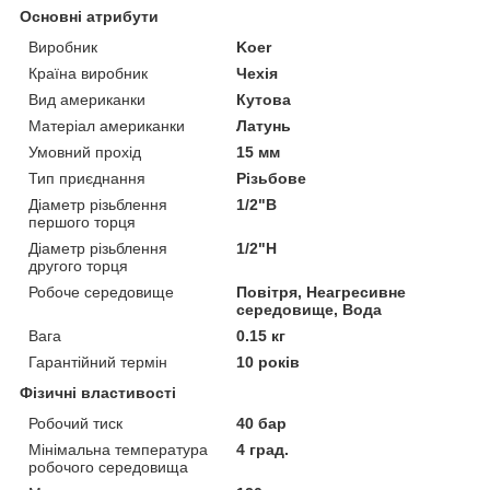
Основні атрибути
Виробник
Koer
Країна виробник
Чехія
Вид американки
Кутова
Матеріал американки
Латунь
Умовний прохід
15 мм
Тип приєднання
Різьбове
Діаметр різьблення
1/2"В
першого торця
Діаметр різьблення
1/2"Н
другого торця
Робоче середовище
Повітря, Неагресивне
середовище, Вода
Вага
0.15 кг
Гарантійний термін
10 років
Фізичні властивості
Робочий тиск
40 бар
Мінімальна температура
4 град.
робочого середовища