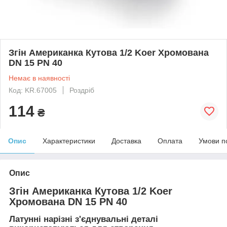
Згін Американка Кутова 1/2 Koer Хромована
DN 15 PN 40
Немає в наявності
Код: KR.67005
Роздріб
114
₴
Опис
Характеристики
Доставка
Оплата
Умови п
Опис
Згін Американка Кутова 1/2 Koer
Хромована DN 15 PN 40
Латунні нарізні з'єднувальні деталі