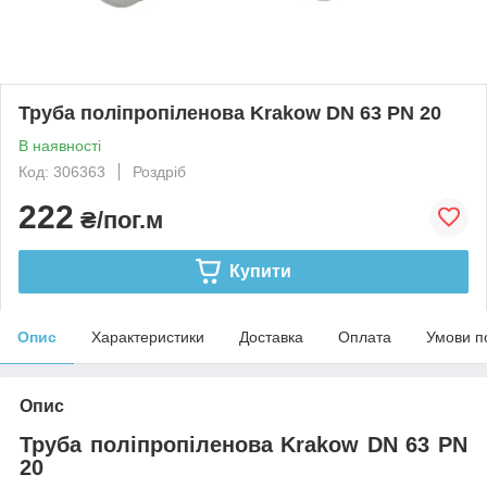
Труба поліпропіленова Krakow DN 63 PN 20
В наявності
Код: 306363
Роздріб
222
₴/пог.м
Купити
Опис
Характеристики
Доставка
Оплата
Умови п
Опис
Труба поліпропіленова Krakow DN 63 PN
20