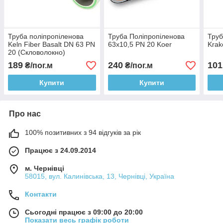
Труба поліпропіленова
Труба Поліпропіленова
Труб
Keln Fiber Basalt DN 63 PN
63х10,5 PN 20 Koer
Krak
20 (Скловолокно)
189
240
101
₴/пог.м
₴/пог.м
Купити
Купити
Про нас
100% позитивних з 94 відгуків за рік
Працює з 24.09.2014
м. Чернівці
58015, вул. Калинівська, 13, Чернівці, Україна
Контакти
Сьогодні працює з 09:00 до 20:00
Показати весь графік роботи