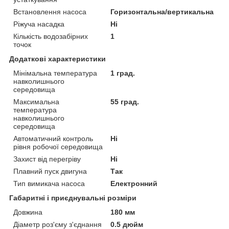
Встановлення насоса
Горизонтальна/вертикальна
Ріжуча насадка
Ні
Кількість водозабірних
1
точок
Додаткові характеристики
Мінімальна температура
1 град.
навколишнього
середовища
Максимальна
55 град.
температура
навколишнього
середовища
Автоматичний контроль
Ні
рівня робочої середовища
Захист від перегріву
Ні
Плавний пуск двигуна
Так
Тип вимикача насоса
Електронний
Габаритні і приєднувальні розміри
Довжина
180 мм
Діаметр роз'єму з'єднання
0.5 дюйм