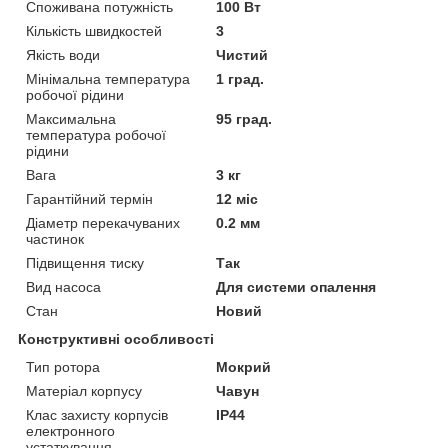
Споживана потужність
100 Вт
Кількість швидкостей
3
Якість води
Чистий
Мінімальна температура
1 град.
робочої рідини
Максимальна
95 град.
температура робочої
рідини
Вага
3 кг
Гарантійний термін
12 міс
Діаметр перекачуваних
0.2 мм
частинок
Підвищення тиску
Так
Вид насоса
Для системи опалення
Стан
Новий
Конструктивні особливості
Тип ротора
Мокрий
Матеріал корпусу
Чавун
Клас захисту корпусів
IP44
електронного
устаткування