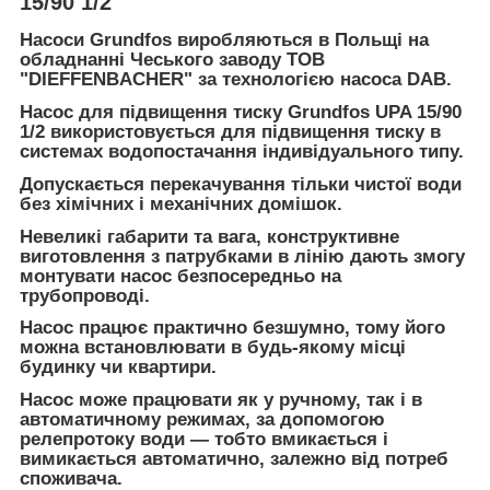
15/90 1/2
Насоси Grundfos виробляються в Польщі на
обладнанні Чеського заводу ТОВ
"DIEFFENBACHER" за технологією насоса DAB.
Насос для підвищення тиску Grundfos UPA 15/90
1/2 використовується для підвищення тиску в
системах водопостачання індивідуального типу.
Допускається перекачування тільки чистої води
без хімічних і механічних домішок.
Невеликі габарити та вага, конструктивне
виготовлення з патрубками в лінію дають змогу
монтувати насос безпосередньо на
трубопроводі.
Насос працює практично безшумно, тому його
можна встановлювати в будь-якому місці
будинку чи квартири.
Насос може працювати як у ручному, так і в
автоматичному режимах, за допомогою
релепротоку води — тобто вмикається і
вимикається автоматично, залежно від потреб
споживача.