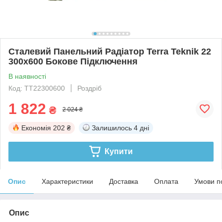
Сталевий Панельний Радіатор Terra Teknik 22
300x600 Бокове Підключення
В наявності
Код: TT22300600
Роздріб
1 822
₴
2 024 ₴
Економія
202 ₴
Залишилось
4 дні
Купити
Опис
Характеристики
Доставка
Оплата
Умови п
Опис