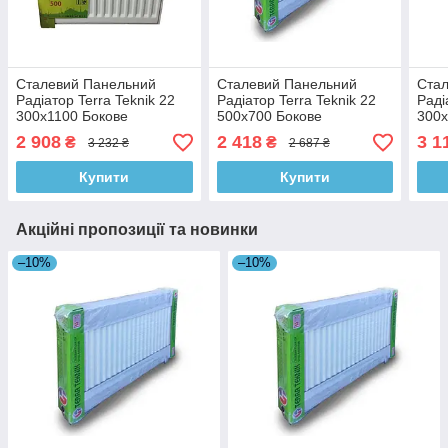
Сталевий Панельний
Сталевий Панельний
Ста
Радіатор Terra Teknik 22
Радіатор Terra Teknik 22
Раді
300x1100 Бокове
500x700 Бокове
300x
Підключення
Підключення
Під
2 908
2 418
3 1
₴
₴
3 232 ₴
2 687 ₴
Купити
Купити
Акційні пропозиції та новинки
–10%
–10%