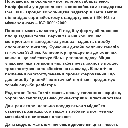
Порошкова, епоксидно - поліестерна забарвлення.
Колір фарби у відповідності з європейським стандартом
RAL 9016. Процес виробництва радіаторів Terra Teknik
відповідає європейському стандарту якості EN 442 та
міжнародному – ISO 9001:2000.
Поверхні мають класичну П-подібну форму збільшення
площі віддачі тепла. Верхні та бічні кришки, що
монтуються в заводських умовах, надають виробу
елегантного вигляду. Сучасний дизайн водяних каналів
із кроком 33,3 мм. Конверктор приварений до водяних
каналів, що забезпечує більшу тепловіддачу. Міцна
упаковка, яка тривалий час забезпечує захист у процесі
транспортування та зберігання на складі. Екологічно
безпечний багатоступеневий процес фарбування. Що
дає виробу "рівний" естетичний відтінок і продовжує
термін служби радіатора.
Радіатори Terra Teknik мають низьку тепловою інерцією,
хорошою тепловіддачею ,конвекторнимі властивостями.
Дані радіатори ідеально поєднуються з мідної та
сталевої розводкою, а також з трубами з полімерних
матеріалів в системах опалення.
Дана модель має відмінне співвідношення ціни і якості.