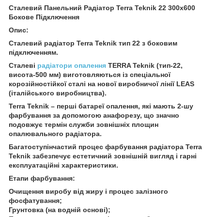
Сталевий Панельний Радіатор Terra Teknik 22 300x600
Бокове Підключення
Опис:
Сталевий радіатор Terra Teknik тип 22 з боковим
підключенням.
Сталеві
радіатори опалення
TERRA Teknik (тип-22,
висота-500 мм) виготовляються із спеціальної
корозійностійкої сталі на нової виробничої лінії LEAS
(італійського виробництва).
Terra Teknik – перші батареї опалення, які мають 2-шу
фарбування за допомогою анафорезу, що значно
подовжує термін служби зовнішніх площин
опалювального радіатора.
Багатоступінчастий процес фарбування радіатора Terra
Teknik забезпечує естетичний зовнішній вигляд і гарні
експлуатаційні характеристики.
Етапи фарбування:
Очищення виробу від жиру і процес залізного
фосфатування;
Грунтовка (на водній основі);