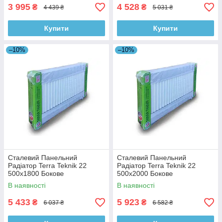
3 995
4 528
₴
₴
4 439 ₴
5 031 ₴
Купити
Купити
–10%
–10%
Сталевий Панельний
Сталевий Панельний
Радіатор Terra Teknik 22
Радіатор Terra Teknik 22
500x1800 Бокове
500x2000 Бокове
Підключення
Підключення
В наявності
В наявності
5 433
5 923
₴
₴
6 037 ₴
6 582 ₴