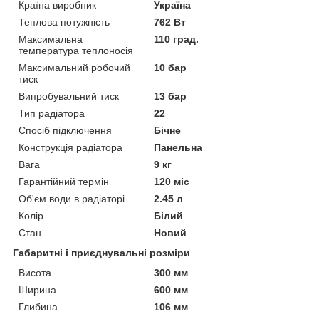
Країна виробник
Україна
Теплова потужність
762 Вт
Максимальна
110 град.
температура теплоносія
Максимальний робочий
10 бар
тиск
Випробувальний тиск
13 бар
Тип радіатора
22
Спосіб підключення
Бічне
Конструкція радіатора
Панельна
Вага
9 кг
Гарантійний термін
120 міс
Об'єм води в радіаторі
2.45 л
Колір
Білий
Стан
Новий
Габаритні і приєднувальні розміри
Висота
300 мм
Ширина
600 мм
Глибина
106 мм