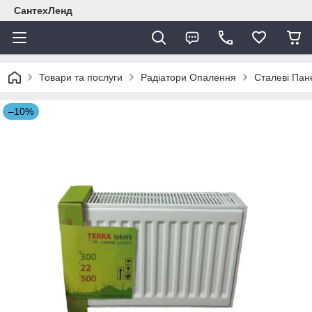
СантехЛенд
Товари та послуги
Радіатори Опалення
Сталеві Пан
–10%